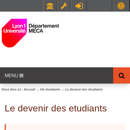
Faculté de Médecine et de Maïeutique Lyon Sud - Charles Mérieux
UFR STAPS (Sciences et Techniques des Activités Physiques et Sportives)
MENU
Vous êtes ici :
Accueil
→
Vie étudiante
→
Le devenir des étudiants
Le devenir des etudiants